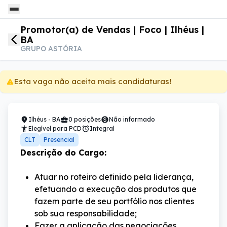
Promotor(a) de Vendas | Foco | Ilhéus |
BA
GRUPO ASTÓRIA
Esta vaga não aceita mais candidaturas!
Ilhéus - BA
0 posições
Não informado
Elegível
para PCD
Integral
CLT
Presencial
Descrição do Cargo:
Atuar no roteiro definido pela liderança,
efetuando a execução dos produtos que
fazem parte de seu portfólio nos clientes
sob sua responsabilidade;
Fazer a aplicação das negociações